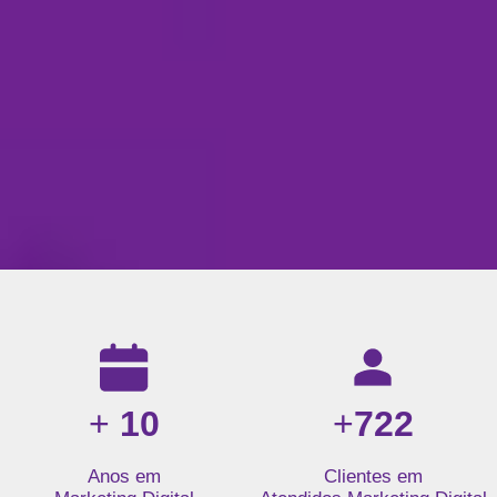
Resultados da nossa agência de marketing digital: mais de 1
+
10
+
722
Anos em
Clientes em