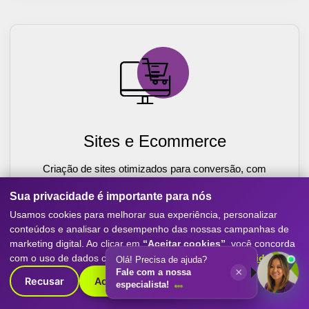
Sites e Ecommerce
Criação de sites otimizados para conversão, com
experiência mobile-first, SEO e performance. Destaque
Sua privacidade é importante para nós
sua empresa com o melhor do marketing digital.
Usamos cookies para melhorar sua experiência, personalizar
Saiba Mais
conteúdos e analisar o desempenho das nossas campanhas de
marketing digital. Ao clicar em
“Aceitar cookies”
, você concorda
com o uso de dados conforme nossa
Política de Privacidade
.
Olá! Precisa de ajuda?
×
Fale com a nossa
Recusar
Aceitar cookies
especialista!