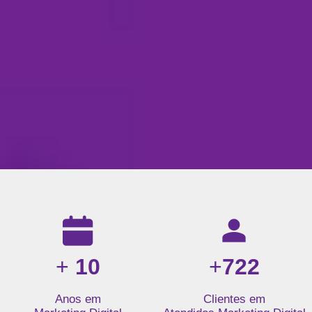
Resultados da nossa agência de marketing digital: mais de 1
+
10
+
722
Anos em
Clientes em