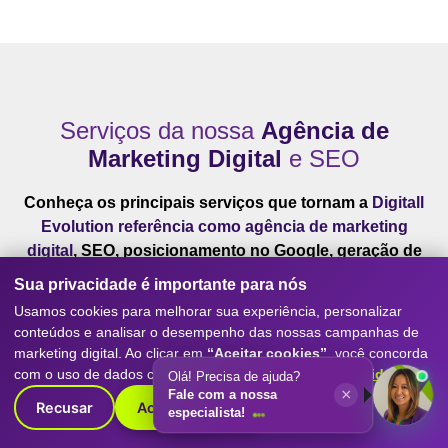
Serviços da nossa
Agência de
Marketing Digital
e SEO
Conheça os principais serviços que tornam a
Digitall
Evolution referência como agência de marketing
digital
, SEO, posicionamento no Google, geração de
leads e resultados reais para empresas de todos os
Sua privacidade é importante para nós
portes.
Usamos cookies para melhorar sua experiência, personalizar
conteúdos e analisar o desempenho das nossas campanhas de
marketing digital. Ao clicar em
“Aceitar cookies”
, você concorda
com o uso de dados conforme nossa
Política de Privacidade
.
Olá! Precisa de ajuda?
×
Fale com a nossa
Recusar
Aceitar cookies
especialista!