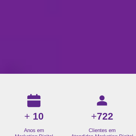
Resultados da nossa agência de marketing digital: mais de 1
+
10
+
722
Anos em
Clientes em