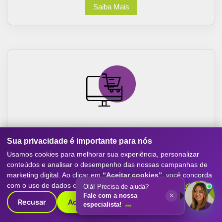
Saiba Mais
Sites e Ecommerce
Sua privacidade é importante para nós
Criação de sites otimizados para conversão, com
Usamos cookies para melhorar sua experiência, personalizar
experiência mobile-first, SEO e performance. Destaque
conteúdos e analisar o desempenho das nossas campanhas de
sua empresa com o melhor do marketing digital.
marketing digital. Ao clicar em
“Aceitar cookies”
, você concorda
com o uso de dados conforme nossa
Política de Privacidade
.
Olá! Precisa de ajuda?
Saiba Mais
×
Fale com a nossa
Recusar
Aceitar cookies
especialista!