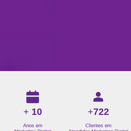
Resultados da nossa agência de marketing digital: mais de 1
+
10
+
722
Anos em
Clientes em