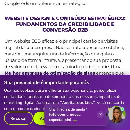
Google Ads um diferencial estratégico.
WEBSITE DESIGN E CONTEÚDO ESTRATÉGICO:
FUNDAMENTOS DA CREDIBILIDADE E
CONVERSÃO B2B
Um website B2B eficaz é o principal cartão de visitas
digital da sua empresa. Não se trata apenas de estética,
mas de uma arquitetura de informação que guie o
usuário de forma intuitiva, apresentando sua proposta
de valor com clareza e construindo credibilidade. Uma
Melhor empresa de otimização de sites
entende que
o Website Design para o segmento B2B deve ser
Sua privacidade é importante para nós
corporativo, clean, funcional e otimizado para conversão.
Usamos cookies para melhorar sua experiência, personalizar
A experiência do usuário (UX) é primordial, garantindo
conteúdos e analisar o desempenho das nossas campanhas de
que tomadores de decisão encontrem as informações
marketing digital. Ao clicar em
“Aceitar cookies”
, você concorda
que buscam rapidamente, sem barreiras ou frustrações.
com o uso de dados conforme nossa
Política de Privacidade
.
Olá! Precisa de ajuda?
Da mesma forma, a Identidade Visual deve refletir a
×
Fale com a nossa
solidez e a profissionalismo da sua marca, transmitindo
Recusar
Aceitar cookies
especialista!
confiança desde o primeiro contato visual.