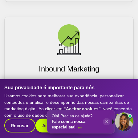
Inbound Marketing
Estratégias para atrair, nutrir e converter leads em clientes.
Jornada de compra, automação de marketing e conteúdo
Sua privacidade é importante para nós
relevante em todas as etapas do funil digital.
Usamos cookies para melhorar sua experiência, personalizar
conteúdos e analisar o desempenho das nossas campanhas de
Saiba Mais
marketing digital. Ao clicar em
“Aceitar cookies”
, você concorda
com o uso de dados conforme nossa
Política de Privacidade
.
Olá! Precisa de ajuda?
×
Fale com a nossa
Recusar
Aceitar cookies
especialista!