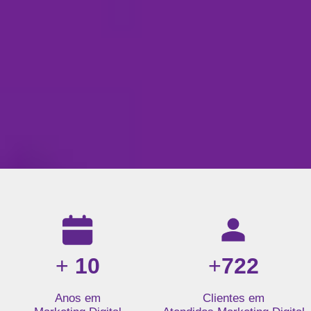
Resultados da nossa agência de marketing digital: mais de 1
+
10
+
722
Anos em
Clientes em