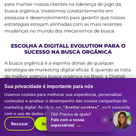
para manter nossos clientes na liderança do jogo da
busca orgânica. Investimos constantemente em
pesquisa e desenvolvimento para garantir que nossas
estratégias estejam alinhadas com as mais recentes
mudanças no mundo dos mecanismos de busca.
ESCOLHA A DIGITALL EVOLUTION PARA O
SUCESSO NA BUSCA ORGÂNICA
A busca orgânica é a espinha dorsal de qualquer
estratégia de marketing digital eficaz. E quando se trata
da melhor agência busca orgânica no Brasil, a Digitall
Evolution se destaca como a escolha óbvia. Com nossa
Sua privacidade é importante para nós
expertise em SEO, estratégias personalizadas, análise de
Usamos cookies para melhorar sua experiência, personalizar
dados avançada e compromisso com o sucesso do
conteúdos e analisar o desempenho das nossas campanhas de
cliente, estamos prontos para levar o seu negócio ao
marketing digital. Ao clicar em
“Aceitar cookies”
, você concorda
próximo nível.
com o uso de dados conforme nossa
Política de Privacidade
.
Olá! Precisa de ajuda?
×
Fale com a nossa
Não perca tempo, entre em contato conosco hoje
Recusar
Aceitar cookies
especialista!
mesmo e descubra como podemos ajudá-lo a
conquistar as primeiras posições nos mecanismos de