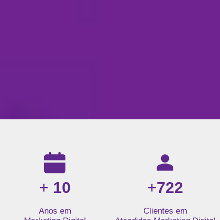
Resultados da nossa agência de marketing digital: mais de 1
+
10
+
722
Anos em
Clientes em