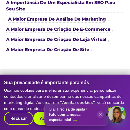
A Importância De Um Especialista Em SEO Para
Seu Site
,
A Maior Empresa De Análise De Marketing
,
A Maior Empresa De Criação De E-Commerce
,
A Maior Empresa De Criação De Loja Virtual
,
A Maior Empresa De Criação De Site
.
Sua privacidade é importante para nós
Usamos cookies para melhorar sua experiência, personalizar
Serviços da nossa
Agência de
conteúdos e analisar o desempenho das nossas campanhas de
Marketing Digital
e SEO
marketing digital. Ao clicar em
“Aceitar cookies”
, você concorda
com o uso de dados conforme nossa
Política de Privacidade
.
Olá! Precisa de ajuda?
×
Fale com a nossa
Conheça os principais serviços que tornam a
Digitall
Recusar
Aceitar cookies
especialista!
Evolution referência como agência de marketing
digital
, SEO, posicionamento no Google, geração de