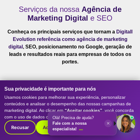
Serviços da nossa
Agência de
Marketing Digital
e SEO
Conheça os principais serviços que tornam a
Digitall
Evolution referência como agência de marketing
digital
, SEO, posicionamento no Google, geração de
leads e resultados reais para empresas de todos os
portes.
Sua privacidade é importante para nós
Usamos cookies para melhorar sua experiência, personalizar
conteúdos e analisar o desempenho das nossas campanhas de
marketing digital. Ao clicar em
“Aceitar cookies”
, você concorda
com o uso de dados conforme nossa
Política de Privacidade
.
Olá! Precisa de ajuda?
×
Fale com a nossa
Recusar
Aceitar cookies
especialista!
SEO Avançado