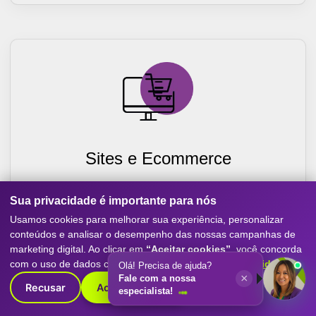
Sites e Ecommerce
Criação de sites otimizados para conversão, com
Sua privacidade é importante para nós
experiência mobile-first, SEO e performance. Destaque
sua empresa com o melhor do marketing digital.
Usamos cookies para melhorar sua experiência, personalizar
conteúdos e analisar o desempenho das nossas campanhas de
Saiba Mais
marketing digital. Ao clicar em
“Aceitar cookies”
, você concorda
com o uso de dados conforme nossa
Política de Privacidade
.
Olá! Precisa de ajuda?
×
Fale com a nossa
Recusar
Aceitar cookies
especialista!