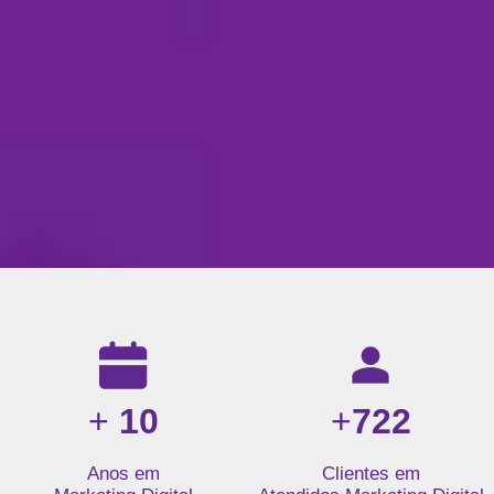
Resultados da nossa agência de marketing digital: mais de 1
+
10
+
722
Anos em
Clientes em