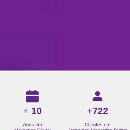
Resultados da nossa agência de marketing digital: mais de 1
+
10
+
722
Anos em
Clientes em