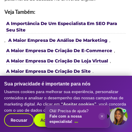
Veja Também:
A Importância De Um Especialista Em SEO Para
Seu Site
,
A Maior Empresa De Análise De Marketing
,
A Maior Empresa De Criação De E-Commerce
,
A Maior Empresa De Criação De Loja Virtual
,
A Maior Empresa De Criação De Site
.
Sua privacidade é importante para nós
Usamos cookies para melhorar sua experiência, personalizar
conteúdos e analisar o desempenho das nossas campanhas de
marketing digital. Ao clicar em
“Aceitar cookies”
, você concorda
com o uso de dados conforme nossa
Política de Privacidade
.
Olá! Precisa de ajuda?
Serviços da nossa
Agência de
×
Fale com a nossa
Recusar
Aceitar cookies
especialista!
Marketing Digital
e SEO