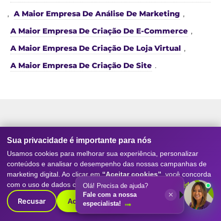
,
A Maior Empresa De Análise De Marketing
,
A Maior Empresa De Criação De E-Commerce
,
A Maior Empresa De Criação De Loja Virtual
,
A Maior Empresa De Criação De Site
.
Serviços da nossa
Agência de
Sua privacidade é importante para nós
Marketing Digital
e SEO
Usamos cookies para melhorar sua experiência, personalizar
conteúdos e analisar o desempenho das nossas campanhas de
marketing digital. Ao clicar em
“Aceitar cookies”
, você concorda
Conheça os principais serviços que tornam a
Digitall
com o uso de dados conforme nossa
Política de Privacidade
.
Olá! Precisa de ajuda?
Evolution referência como agência de marketing
×
Fale com a nossa
Recusar
Aceitar cookies
digital
, SEO, posicionamento no Google, geração de
especialista!
leads e resultados reais para empresas de todos os