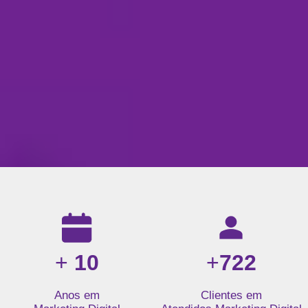
Resultados da nossa agência de marketing digital: mais de 1
+
10
+
722
Anos em
Clientes em