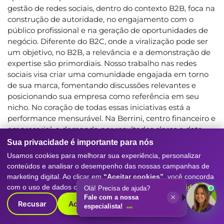
gestão de redes sociais, dentro do contexto B2B, foca na
construção de autoridade, no engajamento com o
público profissional e na geração de oportunidades de
negócio. Diferente do B2C, onde a viralização pode ser
um objetivo, no B2B, a relevância e a demonstração de
expertise são primordiais. Nosso trabalho nas redes
sociais visa criar uma comunidade engajada em torno
de sua marca, fomentando discussões relevantes e
posicionando sua empresa como referência em seu
nicho. No coração de todas essas iniciativas está a
performance mensurável. Na Berrini, centro financeiro e
empresarial, a demanda por resultados claros e data-
driven é constante. A Digitall Evolution se orgulha de
Sua privacidade é importante para nós
sua capacidade de rastrear, analisar e otimizar cada
Usamos cookies para melhorar sua experiência, personalizar
métrica, garantindo que o investimento em marketing
conteúdos e analisar o desempenho das nossas campanhas de
digital se traduza em crescimento real e previsível. A
marketing digital. Ao clicar em
“Aceitar cookies”
, você concorda
integração entre automação, conteúdo e gestão de
com o uso de dados conforme nossa
Política de Privacidade
.
Olá! Precisa de ajuda?
canais é o que permite a construção de um pipeline
×
Fale com a nossa
Recusar
Aceitar cookies
B2B robusto e sustentável.
especialista!