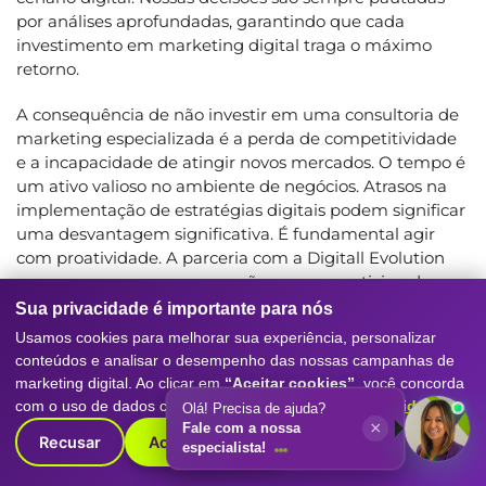
por análises aprofundadas, garantindo que cada
investimento em marketing digital traga o máximo
retorno.
A consequência de não investir em uma consultoria de
marketing especializada é a perda de competitividade
e a incapacidade de atingir novos mercados. O tempo é
um ativo valioso no ambiente de negócios. Atrasos na
implementação de estratégias digitais podem significar
uma desvantagem significativa. É fundamental agir
com proatividade. A parceria com a Digitall Evolution
assegura que sua empresa não apenas participe do
mercado digital, mas que o domine, com estratégias
Sua privacidade é importante para nós
que geram crescimento escalável.
Usamos cookies para melhorar sua experiência, personalizar
conteúdos e analisar o desempenho das nossas campanhas de
CONFIANÇA, TRANSPARÊNCIA E
marketing digital. Ao clicar em
“Aceitar cookies”
, você concorda
RESULTADOS MENSURÁVEIS
com o uso de dados conforme nossa
Política de Privacidade
.
Olá! Precisa de ajuda?
×
Fale com a nossa
Recusar
Aceitar cookies
Acreditamos que a base de um relacionamento
especialista!
duradouro com nossos clientes é a confiança e a