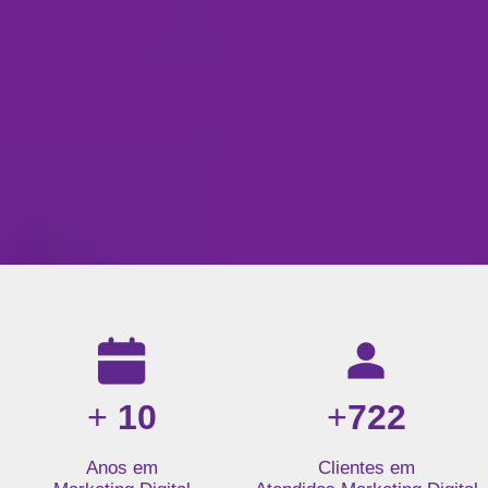
Resultados da nossa agência de marketing digital: mais de 1
+
10
+
722
Anos em
Clientes em