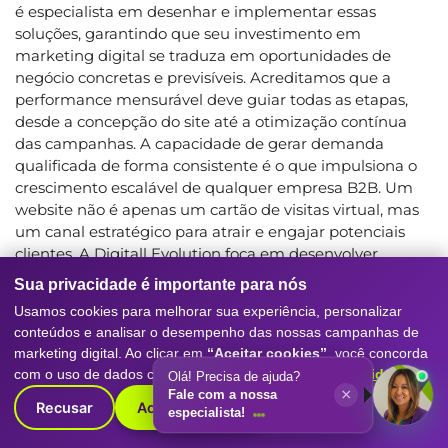
é especialista em desenhar e implementar essas
soluções, garantindo que seu investimento em
marketing digital se traduza em oportunidades de
negócio concretas e previsíveis. Acreditamos que a
performance mensurável deve guiar todas as etapas,
desde a concepção do site até a otimização contínua
das campanhas. A capacidade de gerar demanda
qualificada de forma consistente é o que impulsiona o
crescimento escalável de qualquer empresa B2B. Um
website não é apenas um cartão de visitas virtual, mas
um canal estratégico para atrair e engajar potenciais
clientes. A Digitall Evolution foca em desenvolver
estratégias que vão além da mera atração, buscando
Sua privacidade é importante para nós
qualificar os leads através de conteúdo relevante,
Usamos cookies para melhorar sua experiência, personalizar
formulários estratégicos e chamadas para ação claras. O
conteúdos e analisar o desempenho das nossas campanhas de
Inbound Marketing, quando bem aplicado, transforma
marketing digital. Ao clicar em
“Aceitar cookies”
, você concorda
visitantes em leads e leads em clientes. Entender
como
com o uso de dados conforme nossa
Política de Privacidade
.
Olá! Precisa de ajuda?
desenvolver um site pessoal
que sirva de plataforma
×
Fale com a nossa
para essas ações é crucial. Isso inclui a criação de
Recusar
Aceitar cookies
especialista!
landing pages otimizadas, a oferta de materiais ricos