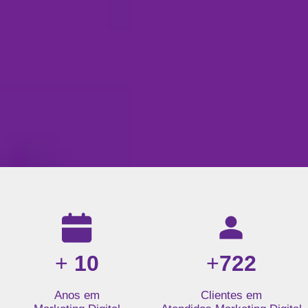
Resultados da nossa agência de marketing digital: mais de 1
+
10
+
722
Anos em
Clientes em