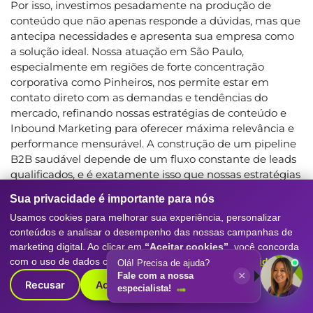
Por isso, investimos pesadamente na produção de
conteúdo que não apenas responde a dúvidas, mas que
antecipa necessidades e apresenta sua empresa como
a solução ideal. Nossa atuação em São Paulo,
especialmente em regiões de forte concentração
corporativa como Pinheiros, nos permite estar em
contato direto com as demandas e tendências do
mercado, refinando nossas estratégias de conteúdo e
Inbound Marketing para oferecer máxima relevância e
performance mensurável. A construção de um pipeline
B2B saudável depende de um fluxo constante de leads
qualificados, e é exatamente isso que nossas estratégias
de marketing digital B2B visam entregar.
Sua privacidade é importante para nós
Usamos cookies para melhorar sua experiência, personalizar
O PODER DO GOOGLE ADS E WEBSITE DESIGN
conteúdos e analisar o desempenho das nossas campanhas de
OTIMIZADO PARA CONVERSÃO B2B
marketing digital. Ao clicar em
“Aceitar cookies”
, você concorda
com o uso de dados conforme nossa
Política de Privacidade
.
Olá! Precisa de ajuda?
A visibilidade imediata e a capacidade de capturar a
×
Fale com a nossa
intenção de compra no exato momento em que ela
Recusar
Aceitar cookies
especialista!
surge são essenciais no marketing digital B2B. O Google
Ads, quando gerenciado por especialistas com um