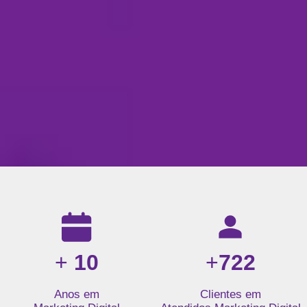
Resultados da nossa agência de marketing digital: mais de 1
+
10
+
722
Anos em
Clientes em