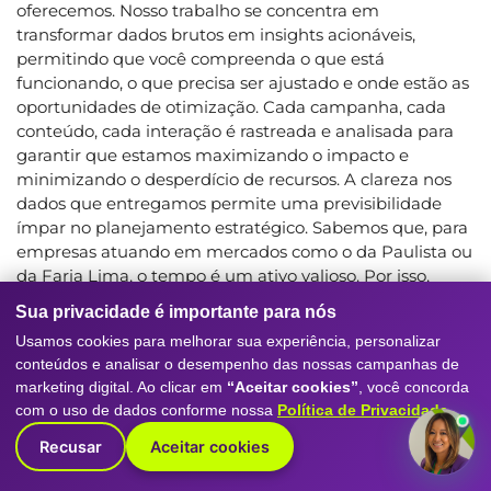
oferecemos. Nosso trabalho se concentra em
transformar dados brutos em insights acionáveis,
permitindo que você compreenda o que está
funcionando, o que precisa ser ajustado e onde estão as
oportunidades de otimização. Cada campanha, cada
conteúdo, cada interação é rastreada e analisada para
garantir que estamos maximizando o impacto e
minimizando o desperdício de recursos. A clareza nos
dados que entregamos permite uma previsibilidade
ímpar no planejamento estratégico. Sabemos que, para
empresas atuando em mercados como o da Paulista ou
da Faria Lima, o tempo é um ativo valioso. Por isso,
nossa comunicação é direta, técnica e orientada para a
Sua privacidade é importante para nós
ação. Entendemos os desafios de gerir um negócio e a
Usamos cookies para melhorar sua experiência, personalizar
necessidade de ver resultados concretos e
conteúdos e analisar o desempenho das nossas campanhas de
quantificáveis. Asenioridade técnica da nossa equipe é
marketing digital. Ao clicar em
“Aceitar cookies”
, você concorda
um diferencial que garante um crescimento
com o uso de dados conforme nossa
Política de Privacidade
.
mensurável, alinhado com as mais altas expectativas do
mercado B2B. Este foco na performance, aliado a uma
Recusar
Aceitar cookies
abordagem consultiva, assegura que sua empresa