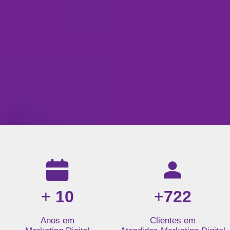
Resultados da nossa agência de marketing digital: mais de 1
+
10
+
722
Anos em
Clientes em