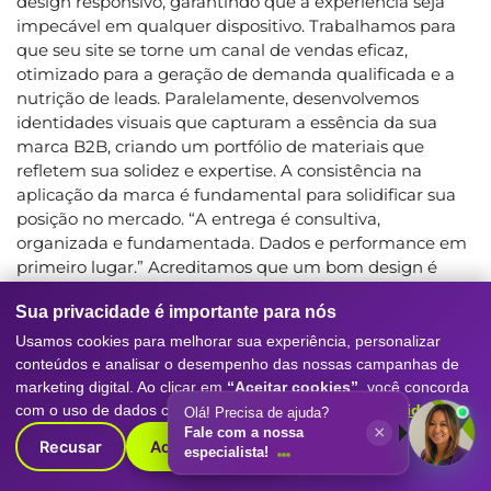
design responsivo, garantindo que a experiência seja
impecável em qualquer dispositivo. Trabalhamos para
que seu site se torne um canal de vendas eficaz,
otimizado para a geração de demanda qualificada e a
nutrição de leads. Paralelamente, desenvolvemos
identidades visuais que capturam a essência da sua
marca B2B, criando um portfólio de materiais que
refletem sua solidez e expertise. A consistência na
aplicação da marca é fundamental para solidificar sua
posição no mercado. “A entrega é consultiva,
organizada e fundamentada. Dados e performance em
primeiro lugar.” Acreditamos que um bom design é
aquele que entrega resultados mensuráveis e contribui
Sua privacidade é importante para nós
diretamente para os objetivos de negócio. Nossa equipe
de especialistas se dedica a entender profundamente
Usamos cookies para melhorar sua experiência, personalizar
seu público-alvo e seus objetivos, para então traduzir
conteúdos e analisar o desempenho das nossas campanhas de
isso em soluções de design impactantes e eficazes.
marketing digital. Ao clicar em
“Aceitar cookies”
, você concorda
Queremos que sua marca B2B cause uma impressão
com o uso de dados conforme nossa
Política de Privacidade
.
Olá! Precisa de ajuda?
×
Fale com a nossa
duradoura e profissional. Entre em contato para explorar
Recusar
Aceitar cookies
especialista!
como podemos transformar sua presença digital.