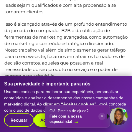
leads sejam qualificados e com alta propensão a se
tornarem clientes.
Isso é alcançado através de um profundo entendimento
da jornada do comprador B2B e da utilização de
ferramentas de marketing avançadas, como automação
de marketing e conteúdo estratégico direcionado.
Nosso trabalho vai além de simplesmente gerar tráfego
para o seu website; focamos em atrair os tomadores de
decisão corretos, aqueles que possuem a real
necessidade do seu produto ou serviço e o poder de
compra para adquiri-lo.
Sua privacidade é importante para nós
A análise de dados é o coração de nossas operações,
Usamos cookies para melhorar sua experiência, personalizar
permitindo-nos monitorar a performance de cada
conteúdos e analisar o desempenho das nossas campanhas de
campanha em tempo real, identificar o que está
marketing digital. Ao clicar em
“Aceitar cookies”
, você concorda
funcionando melhor e otimizar continuamente para
com o uso de dados conforme nossa
Política de Privacidade
.
Olá! Precisa de ajuda?
obter o máximo retorno sobre o investimento.
×
Fale com a nossa
Recusar
Aceitar cookies
especialista!
Em Nova Granada, as empresas que investem em uma