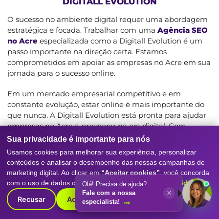
DIGITALL EVOLUTION
O sucesso no ambiente digital requer uma abordagem
estratégica e focada. Trabalhar com uma
Agência SEO
no Acre
especializada como a Digitall Evolution é um
passo importante na direção certa. Estamos
comprometidos em apoiar as empresas no Acre em sua
jornada para o sucesso online.
Em um mercado empresarial competitivo e em
constante evolução, estar online é mais importante do
que nunca. A Digitall Evolution está pronta para ajudar
empresas no Acre a prosperar na era digital. Com
estratégias personalizadas, otimização de conteúdo,
Sua privacidade é importante para nós
presença nas redes sociais e foco em métricas, estamos
Usamos cookies para melhorar sua experiência, personalizar
preparados para atender às necessidades específicas da
conteúdos e analisar o desempenho das nossas campanhas de
sua empresa. Entre em contato conosco hoje mesmo e
marketing digital. Ao clicar em
“Aceitar cookies”
, você concorda
descubra como podemos impulsionar sua presença
com o uso de dados conforme nossa
Política de Privacidade
.
Olá! Precisa de ajuda?
online e seu sucesso no Acre. Estamos ansiosos para ser
×
Fale com a nossa
Recusar
Aceitar cookies
parte da sua jornada rumo ao topo dos resultados de
especialista!
pesquisa.