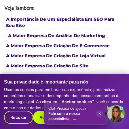
Veja Também:
A Importância De Um Especialista Em SEO Para
Seu Site
,
A Maior Empresa De Análise De Marketing
,
A Maior Empresa De Criação De E-Commerce
,
A Maior Empresa De Criação De Loja Virtual
,
A Maior Empresa De Criação De Site
.
Sua privacidade é importante para nós
Usamos cookies para melhorar sua experiência, personalizar
conteúdos e analisar o desempenho das nossas campanhas de
marketing digital. Ao clicar em
“Aceitar cookies”
, você concorda
com o uso de dados conforme nossa
Política de Privacidade
.
Olá! Precisa de ajuda?
Serviços da nossa
Agência de
×
Fale com a nossa
Marketing Digital
e SEO
Recusar
Aceitar cookies
especialista!