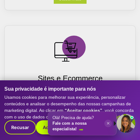
Sites e Ecommerce
Sua privacidade é importante para nós
Criação de sites otimizados para conversão, com
experiência mobile-first, SEO e performance. Destaque
Usamos cookies para melhorar sua experiência, personalizar
sua empresa com o melhor do marketing digital.
conteúdos e analisar o desempenho das nossas campanhas de
marketing digital. Ao clicar em
“Aceitar cookies”
, você concorda
Saiba Mais
com o uso de dados conforme nossa
Política de Privacidade
.
Olá! Precisa de ajuda?
×
Fale com a nossa
Recusar
Aceitar cookies
especialista!