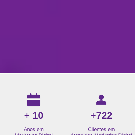
Resultados da nossa agência de marketing digital: mais de 1
+
10
+
722
Anos em
Clientes em