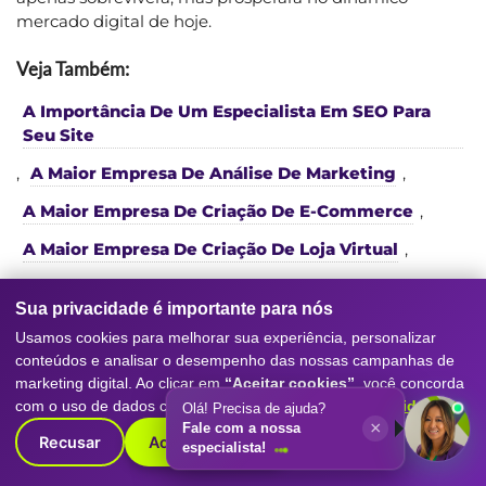
mercado digital de hoje.
Veja Também:
A Importância De Um Especialista Em SEO Para
Seu Site
,
A Maior Empresa De Análise De Marketing
,
A Maior Empresa De Criação De E-Commerce
,
A Maior Empresa De Criação De Loja Virtual
,
A Maior Empresa De Criação De Site
.
Sua privacidade é importante para nós
Usamos cookies para melhorar sua experiência, personalizar
conteúdos e analisar o desempenho das nossas campanhas de
marketing digital. Ao clicar em
“Aceitar cookies”
, você concorda
com o uso de dados conforme nossa
Política de Privacidade
.
Olá! Precisa de ajuda?
×
Fale com a nossa
Recusar
Aceitar cookies
especialista!
Serviços da nossa
Agência de