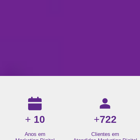
Resultados da nossa agência de marketing digital: mais de 1
+
10
+
722
Anos em
Clientes em