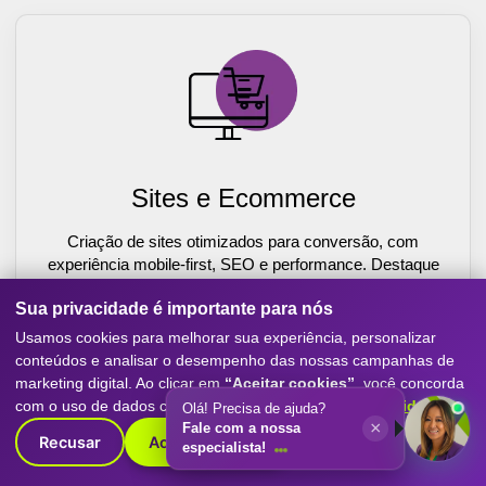
Sites e Ecommerce
Criação de sites otimizados para conversão, com
experiência mobile-first, SEO e performance. Destaque
sua empresa com o melhor do marketing digital.
Sua privacidade é importante para nós
Saiba Mais
Usamos cookies para melhorar sua experiência, personalizar
conteúdos e analisar o desempenho das nossas campanhas de
marketing digital. Ao clicar em
“Aceitar cookies”
, você concorda
com o uso de dados conforme nossa
Política de Privacidade
.
Olá! Precisa de ajuda?
×
Fale com a nossa
Recusar
Aceitar cookies
especialista!