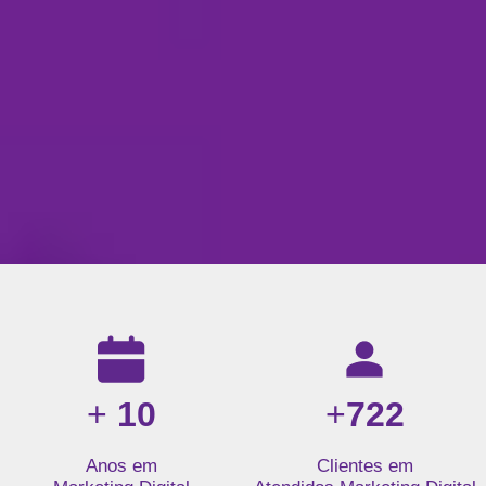
Resultados da nossa agência de marketing digital: mais de 1
+
10
+
722
Anos em
Clientes em