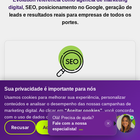
digital
, SEO, posicionamento no Google, geração de
leads e resultados reais para empresas de todos os
portes.
Sua privacidade é importante para nós
SEO Avançado
Usamos cookies para melhorar sua experiência, personalizar
conteúdos e analisar o desempenho das nossas campanhas de
Otimização de sites para ranquear sua empresa no topo
marketing digital. Ao clicar em
“Aceitar cookies”
, você concorda
do Google. Nossa agência de marketing digital aplica SEO
com o uso de dados conforme nossa
Política de Privacidade
.
Olá! Precisa de ajuda?
técnico, conteúdo estratégico e link building para atrair
×
Fale com a nossa
clientes e aumentar a autoridade da sua marca.
Recusar
Aceitar cookies
especialista!
Saiba Mais