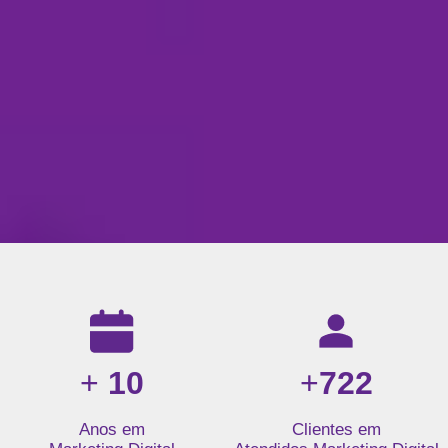
Resultados da nossa agência de marketing digital: mais de 1
+
10
+
722
Anos em
Clientes em