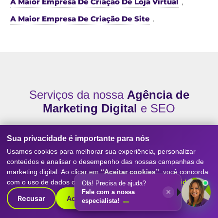
A Maior Empresa De Criação De Loja Virtual
,
A Maior Empresa De Criação De Site
.
Serviços da nossa
Agência de
Marketing Digital
e SEO
Conheça os principais serviços que tornam a
Digitall
Sua privacidade é importante para nós
Evolution referência como agência de marketing
Usamos cookies para melhorar sua experiência, personalizar
digital
, SEO, posicionamento no Google, geração de
conteúdos e analisar o desempenho das nossas campanhas de
leads e resultados reais para empresas de todos os
marketing digital. Ao clicar em
“Aceitar cookies”
, você concorda
portes.
com o uso de dados conforme nossa
Política de Privacidade
.
Olá! Precisa de ajuda?
×
Fale com a nossa
Recusar
Aceitar cookies
especialista!