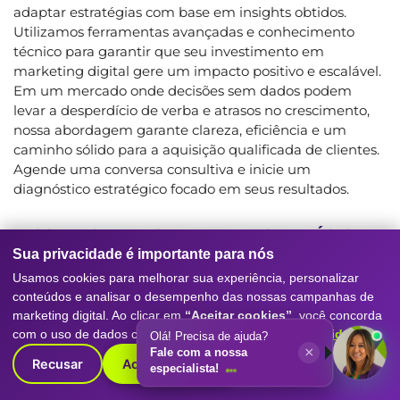
adaptar estratégias com base em insights obtidos.
Utilizamos ferramentas avançadas e conhecimento
técnico para garantir que seu investimento em
marketing digital gere um impacto positivo e escalável.
Em um mercado onde decisões sem dados podem
levar a desperdício de verba e atrasos no crescimento,
nossa abordagem garante clareza, eficiência e um
caminho sólido para a aquisição qualificada de clientes.
Agende uma conversa consultiva e inicie um
diagnóstico estratégico focado em seus resultados.
CONTROLE DE QUALIDADE ESTRATÉGICA,
SEGURANÇA OPERACIONAL E VIABILIDADE
Sua privacidade é importante para nós
DE PERFORMANCE
Usamos cookies para melhorar sua experiência, personalizar
conteúdos e analisar o desempenho das nossas campanhas de
A execução de estratégias de marketing digital sem um
marketing digital. Ao clicar em
“Aceitar cookies”
, você concorda
diagnóstico técnico aprofundado representa um risco
com o uso de dados conforme nossa
Política de Privacidade
.
Olá! Precisa de ajuda?
significativo para a verba investida e para a reputação
×
Fale com a nossa
da sua empresa. Falhas na mensuração, indicação
Recusar
Aceitar cookies
especialista!
equivocada de canais e a ausência de um plano de ação