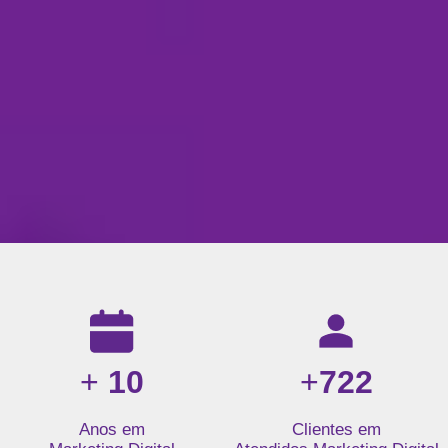
Resultados da nossa agência de marketing digital: mais de 1
+
10
+
722
Anos em
Clientes em