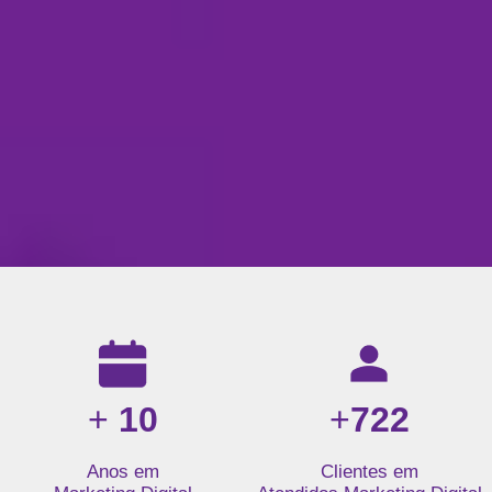
Resultados da nossa agência de marketing digital: mais de 1
+
10
+
722
Anos em
Clientes em