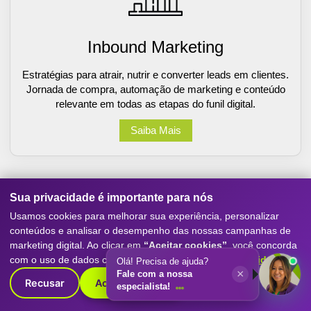
Inbound Marketing
Estratégias para atrair, nutrir e converter leads em clientes.
Jornada de compra, automação de marketing e conteúdo
relevante em todas as etapas do funil digital.
Saiba Mais
Sua privacidade é importante para nós
Usamos cookies para melhorar sua experiência, personalizar
conteúdos e analisar o desempenho das nossas campanhas de
marketing digital. Ao clicar em
“Aceitar cookies”
, você concorda
com o uso de dados conforme nossa
Política de Privacidade
.
Olá! Precisa de ajuda?
×
Fale com a nossa
Recusar
Aceitar cookies
especialista!
Sites e Ecommerce