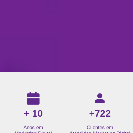
Resultados da nossa agência de marketing digital: mais de 1
+
10
+
722
Anos em
Clientes em