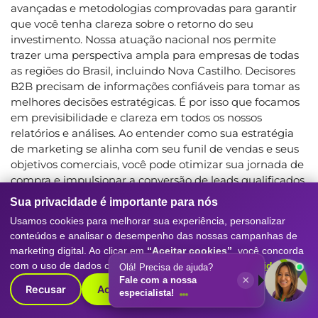
avançadas e metodologias comprovadas para garantir
que você tenha clareza sobre o retorno do seu
investimento. Nossa atuação nacional nos permite
trazer uma perspectiva ampla para empresas de todas
as regiões do Brasil, incluindo Nova Castilho. Decisores
B2B precisam de informações confiáveis para tomar as
melhores decisões estratégicas. É por isso que focamos
em previsibilidade e clareza em todos os nossos
relatórios e análises. Ao entender como sua estratégia
de marketing se alinha com seu funil de vendas e seus
objetivos comerciais, você pode otimizar sua jornada de
compra e impulsionar a conversão de leads qualificados
em clientes fiéis. A Digitall Evolution se posiciona como
Sua privacidade é importante para nós
um parceiro estratégico, oferecendo o conhecimento
Usamos cookies para melhorar sua experiência, personalizar
técnico e a experiência prática necessários para
conteúdos e analisar o desempenho das nossas campanhas de
transformar marketing em crescimento mensurável.
marketing digital. Ao clicar em
“Aceitar cookies”
, você concorda
Solicite uma análise técnica e comece a construir um
com o uso de dados conforme nossa
Política de Privacidade
.
Olá! Precisa de ajuda?
futuro mais previsível e lucrativo para sua empresa.
×
Fale com a nossa
Recusar
Aceitar cookies
especialista!
CONTROLE DE QUALIDADE ESTRATÉGICA,