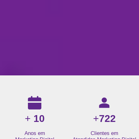
Resultados da nossa agência de marketing digital: mais de 1
+
10
+
722
Anos em
Clientes em