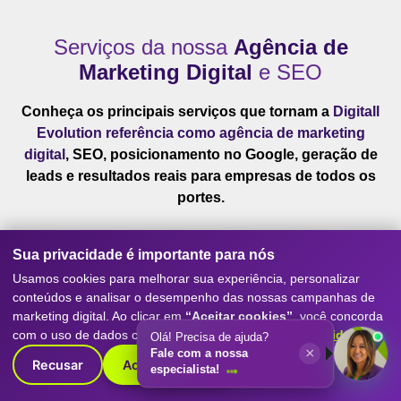
Serviços da nossa
Agência de
Marketing Digital
e SEO
Conheça os principais serviços que tornam a
Digitall
Evolution referência como agência de marketing
digital
, SEO, posicionamento no Google, geração de
leads e resultados reais para empresas de todos os
portes.
Sua privacidade é importante para nós
Usamos cookies para melhorar sua experiência, personalizar
conteúdos e analisar o desempenho das nossas campanhas de
marketing digital. Ao clicar em
“Aceitar cookies”
, você concorda
com o uso de dados conforme nossa
Política de Privacidade
.
Olá! Precisa de ajuda?
×
Fale com a nossa
Recusar
Aceitar cookies
especialista!
SEO Avançado