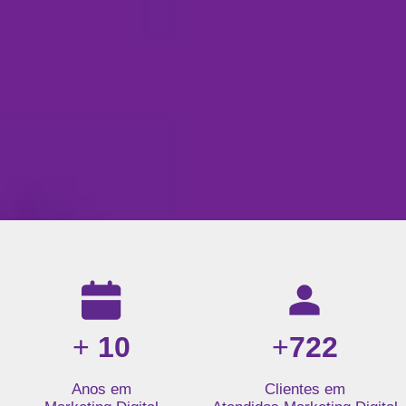
Resultados da nossa agência de marketing digital: mais de 1
+
10
+
722
Anos em
Clientes em