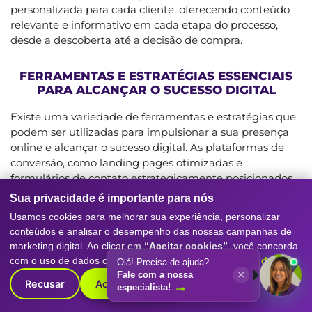
personalizada para cada cliente, oferecendo conteúdo
relevante e informativo em cada etapa do processo,
desde a descoberta até a decisão de compra.
FERRAMENTAS E ESTRATÉGIAS ESSENCIAIS
PARA ALCANÇAR O SUCESSO DIGITAL
Existe uma variedade de ferramentas e estratégias que
podem ser utilizadas para impulsionar a sua presença
online e alcançar o sucesso digital. As plataformas de
conversão, como landing pages otimizadas e
formulários de contato estrategicamente posicionados,
são essenciais para capturar leads qualificados e
Sua privacidade é importante para nós
transformar visitantes em clientes. As campanhas de
Usamos cookies para melhorar sua experiência, personalizar
redes sociais permitem alcançar um público amplo e
conteúdos e analisar o desempenho das nossas campanhas de
segmentado, aumentando a visibilidade da sua marca e
marketing digital. Ao clicar em
“Aceitar cookies”
, você concorda
gerando engajamento com os seus seguidores. As
com o uso de dados conforme nossa
Política de Privacidade
.
Olá! Precisa de ajuda?
estratégias de MKT2 Startups e Marketing B2B são
×
Fale com a nossa
Recusar
Aceitar cookies
direcionadas para empresas que buscam crescer,
especialista!
escalar suas operações e conquistar novos mercados.