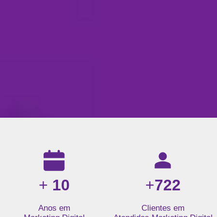
Resultados da nossa agência de marketing digital: mais de 1
+
10
+
722
Anos em
Clientes em