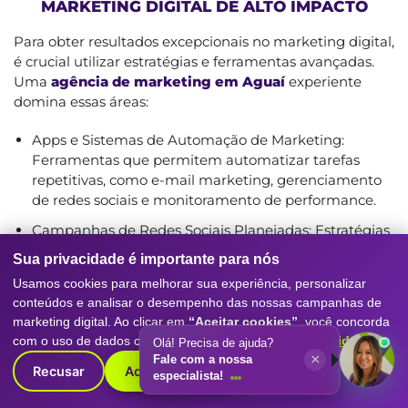
MARKETING DIGITAL DE ALTO IMPACTO
Para obter resultados excepcionais no marketing digital,
é crucial utilizar estratégias e ferramentas avançadas.
Uma
agência de marketing em Aguaí
experiente
domina essas áreas:
Apps e Sistemas de Automação de Marketing:
Ferramentas que permitem automatizar tarefas
repetitivas, como e-mail marketing, gerenciamento
de redes sociais e monitoramento de performance.
Campanhas de Redes Sociais Planejadas: Estratégias
de conteúdo, criação de campanhas publicitárias
Sua privacidade é importante para nós
direcionadas e mensuração de resultados em redes
Usamos cookies para melhorar sua experiência, personalizar
sociais, otimizando o investimento e retorno.
conteúdos e analisar o desempenho das nossas campanhas de
MKT para Startups: Abordagem focada em
marketing digital. Ao clicar em
“Aceitar cookies”
, você concorda
crescimento rápido, escalabilidade e retorno rápido
com o uso de dados conforme nossa
Política de Privacidade
.
Olá! Precisa de ajuda?
×
sobre o investimento em empresas novas ou em fase
Fale com a nossa
Recusar
Aceitar cookies
especialista!
inicial.