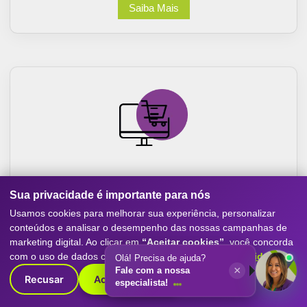
Saiba Mais
Sites e Ecommerce
Sua privacidade é importante para nós
Criação de sites otimizados para conversão, com
Usamos cookies para melhorar sua experiência, personalizar
experiência mobile-first, SEO e performance. Destaque
conteúdos e analisar o desempenho das nossas campanhas de
sua empresa com o melhor do marketing digital.
marketing digital. Ao clicar em
“Aceitar cookies”
, você concorda
com o uso de dados conforme nossa
Política de Privacidade
.
Olá! Precisa de ajuda?
Saiba Mais
×
Fale com a nossa
Recusar
Aceitar cookies
especialista!