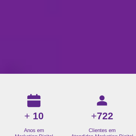
Resultados da nossa agência de marketing digital: mais de 1
+
10
+
722
Anos em
Clientes em