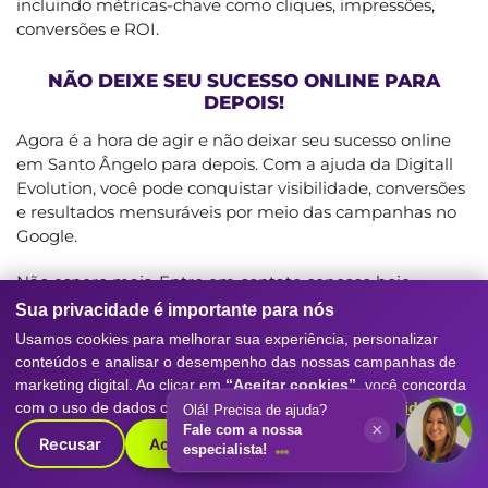
incluindo métricas-chave como cliques, impressões,
conversões e ROI.
NÃO DEIXE SEU SUCESSO ONLINE PARA
DEPOIS!
Agora é a hora de agir e não deixar seu sucesso online
em Santo Ângelo para depois. Com a ajuda da Digitall
Evolution, você pode conquistar visibilidade, conversões
e resultados mensuráveis por meio das campanhas no
Google.
Não espere mais. Entre em contato conosco hoje
mesmo para uma consulta inicial gratuita e descubra
Sua privacidade é importante para nós
como podemos ajudá-lo a alcançar novos patamares de
Usamos cookies para melhorar sua experiência, personalizar
sucesso online em Santo Ângelo.
conteúdos e analisar o desempenho das nossas campanhas de
marketing digital. Ao clicar em
“Aceitar cookies”
, você concorda
com o uso de dados conforme nossa
Política de Privacidade
.
Olá! Precisa de ajuda?
Veja Também:
×
Fale com a nossa
Recusar
Aceitar cookies
especialista!
A Importância De Um Especialista Em SEO Para