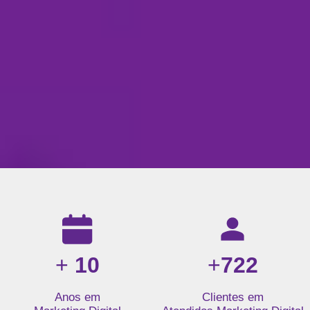
Resultados da nossa agência de marketing digital: mais de 1
+
10
+
722
Anos em
Clientes em