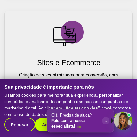
Sites e Ecommerce
Criação de sites otimizados para conversão, com
experiência mobile-first, SEO e performance. Destaque
Sua privacidade é importante para nós
sua empresa com o melhor do marketing digital.
Usamos cookies para melhorar sua experiência, personalizar
Saiba Mais
conteúdos e analisar o desempenho das nossas campanhas de
marketing digital. Ao clicar em
“Aceitar cookies”
, você concorda
com o uso de dados conforme nossa
Política de Privacidade
.
Olá! Precisa de ajuda?
×
Fale com a nossa
Recusar
Aceitar cookies
especialista!