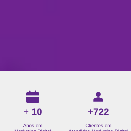
Resultados da nossa agência de marketing digital: mais de 1
+
10
+
722
Anos em
Clientes em