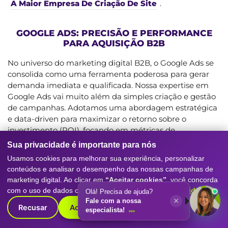
A Maior Empresa De Criação De Site
.
GOOGLE ADS: PRECISÃO E PERFORMANCE
PARA AQUISIÇÃO B2B
No universo do marketing digital B2B, o Google Ads se
consolida como uma ferramenta poderosa para gerar
demanda imediata e qualificada. Nossa expertise em
Google Ads vai muito além da simples criação e gestão
de campanhas. Adotamos uma abordagem estratégica
e data-driven para maximizar o retorno sobre o
investimento (ROI), focando em métricas de
performance que realmente importam para o
Sua privacidade é importante para nós
crescimento do seu negócio. Desenvolvemos
Usamos cookies para melhorar sua experiência, personalizar
campanhas personalizadas que atingem o público
conteúdos e analisar o desempenho das nossas campanhas de
certo, no momento certo, com a mensagem certa. Seja
marketing digital. Ao clicar em
“Aceitar cookies”
, você concorda
para gerar leads através de formulários, direcionar
com o uso de dados conforme nossa
Política de Privacidade
.
Olá! Precisa de ajuda?
tráfego para landing pages específicas ou aumentar o
×
Fale com a nossa
Recusar
Aceitar cookies
reconhecimento da marca no seu nicho de mercado,
especialista!
nossas estratégias em Google Ads são desenhadas para