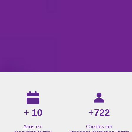
Resultados da nossa agência de marketing digital: mais de 1
+
10
+
722
Anos em
Clientes em