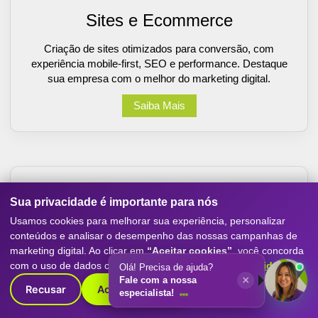
Sites e Ecommerce
Criação de sites otimizados para conversão, com
experiência mobile-first, SEO e performance. Destaque
sua empresa com o melhor do marketing digital.
Saiba Mais
Sua privacidade é importante para nós
Usamos cookies para melhorar sua experiência, personalizar
conteúdos e analisar o desempenho das nossas campanhas de
marketing digital. Ao clicar em
“Aceitar cookies”
, você concorda
com o uso de dados conforme nossa
Política de Privacidade
.
Olá! Precisa de ajuda?
×
Fale com a nossa
Inteligência Artificial
Recusar
Aceitar cookies
especialista!
Projetos de inteligência artificial para todos os nichos.