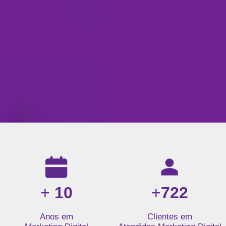
Resultados da nossa agência de marketing digital: mais de 1
+
10
+
722
Anos em
Clientes em