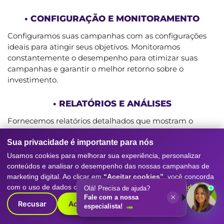
• CONFIGURAÇÃO E MONITORAMENTO
Configuramos suas campanhas com as configurações
ideais para atingir seus objetivos. Monitoramos
constantemente o desempenho para otimizar suas
campanhas e garantir o melhor retorno sobre o
investimento.
• RELATÓRIOS E ANÁLISES
Fornecemos relatórios detalhados que mostram o
desempenho de suas campanhas, incluindo métricas-
chave como cliques, impressões, conversões e ROI
Sua privacidade é importante para nós
(Retorno sobre o Investimento).
Usamos cookies para melhorar sua experiência, personalizar
conteúdos e analisar o desempenho das nossas campanhas de
marketing digital. Ao clicar em
“Aceitar cookies”
, você concorda
O PASSO A PASSO COM A DIGITALL
com o uso de dados conforme nossa
Política de Privacidade
.
EVOLUTION
Olá! Precisa de ajuda?
×
Fale com a nossa
Recusar
Aceitar cookies
Trabalhar com a Digitall Evolution é um processo
especialista!
simples e eficaz: