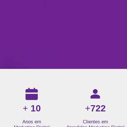
Resultados da nossa agência de marketing digital: mais de 1
+
10
+
722
Anos em
Clientes em