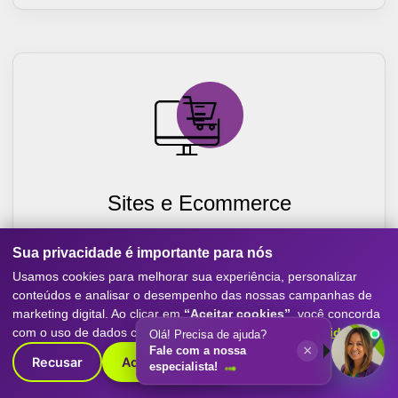
Sites e Ecommerce
Criação de sites otimizados para conversão, com
Sua privacidade é importante para nós
experiência mobile-first, SEO e performance. Destaque
sua empresa com o melhor do marketing digital.
Usamos cookies para melhorar sua experiência, personalizar
conteúdos e analisar o desempenho das nossas campanhas de
Saiba Mais
marketing digital. Ao clicar em
“Aceitar cookies”
, você concorda
com o uso de dados conforme nossa
Política de Privacidade
.
Olá! Precisa de ajuda?
×
Fale com a nossa
Recusar
Aceitar cookies
especialista!