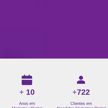
Resultados da nossa agência de marketing digital: mais de 1
+
10
+
722
Anos em
Clientes em