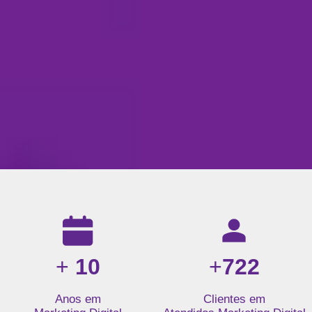
Resultados da nossa agência de marketing digital: mais de 1
+
10
+
722
Anos em
Clientes em