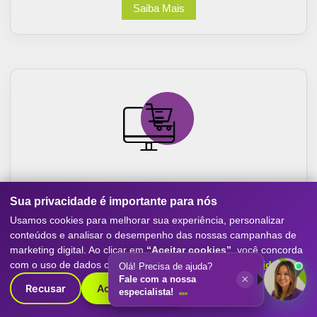
Saiba Mais
Sites e Ecommerce
Sua privacidade é importante para nós
Criação de sites otimizados para conversão, com
Usamos cookies para melhorar sua experiência, personalizar
experiência mobile-first, SEO e performance. Destaque
conteúdos e analisar o desempenho das nossas campanhas de
sua empresa com o melhor do marketing digital.
marketing digital. Ao clicar em
“Aceitar cookies”
, você concorda
com o uso de dados conforme nossa
Política de Privacidade
.
Saiba Mais
Recusar
Aceitar cookies