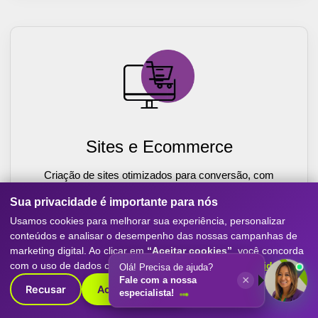
Sites e Ecommerce
Criação de sites otimizados para conversão, com
experiência mobile-first, SEO e performance. Destaque
Sua privacidade é importante para nós
sua empresa com o melhor do marketing digital.
Usamos cookies para melhorar sua experiência, personalizar
Saiba Mais
conteúdos e analisar o desempenho das nossas campanhas de
marketing digital. Ao clicar em
“Aceitar cookies”
, você concorda
com o uso de dados conforme nossa
Política de Privacidade
.
Olá! Precisa de ajuda?
×
Fale com a nossa
Recusar
Aceitar cookies
especialista!