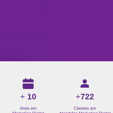
Resultados da nossa agência de marketing digital: mais de 1
+
10
+
722
Anos em
Clientes em