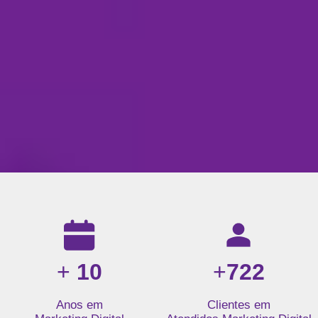
Resultados da nossa agência de marketing digital: mais de 1
+
10
+
722
Anos em
Clientes em