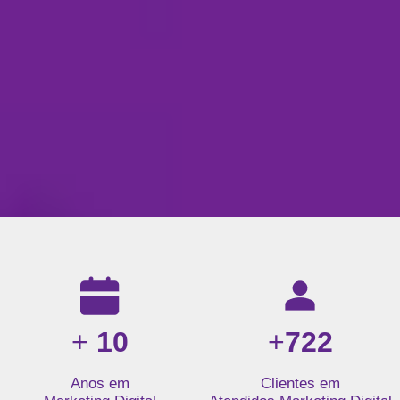
Resultados da nossa agência de marketing digital: mais de 1
+
10
+
722
Anos em
Clientes em