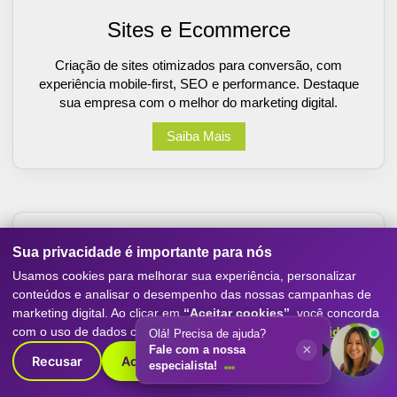
Sites e Ecommerce
Criação de sites otimizados para conversão, com
experiência mobile-first, SEO e performance. Destaque
sua empresa com o melhor do marketing digital.
Saiba Mais
Sua privacidade é importante para nós
Usamos cookies para melhorar sua experiência, personalizar
conteúdos e analisar o desempenho das nossas campanhas de
marketing digital. Ao clicar em
“Aceitar cookies”
, você concorda
com o uso de dados conforme nossa
Política de Privacidade
.
Olá! Precisa de ajuda?
×
Fale com a nossa
Inteligência Artificial
Recusar
Aceitar cookies
especialista!