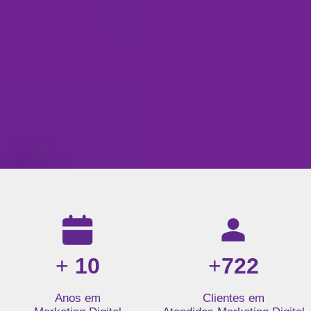
Resultados da nossa agência de marketing digital: mais de 1
+
10
+
722
Anos em
Clientes em