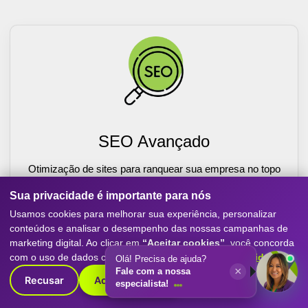
SEO Avançado
Otimização de sites para ranquear sua empresa no topo
do Google. Nossa agência de marketing digital aplica SEO
Sua privacidade é importante para nós
técnico, conteúdo estratégico e link building para atrair
clientes e aumentar a autoridade da sua marca.
Usamos cookies para melhorar sua experiência, personalizar
conteúdos e analisar o desempenho das nossas campanhas de
Saiba Mais
marketing digital. Ao clicar em
“Aceitar cookies”
, você concorda
com o uso de dados conforme nossa
Política de Privacidade
.
Olá! Precisa de ajuda?
×
Fale com a nossa
Recusar
Aceitar cookies
especialista!