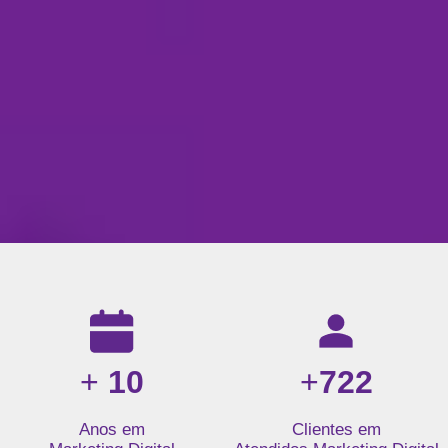
Resultados da nossa agência de marketing digital: mais de 1
+
10
+
722
Anos em
Clientes em