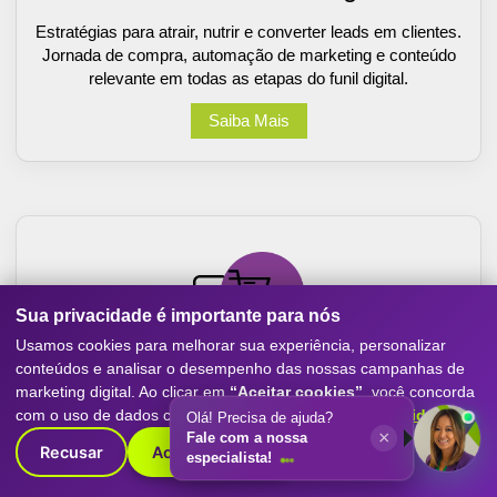
Estratégias para atrair, nutrir e converter leads em clientes.
Jornada de compra, automação de marketing e conteúdo
relevante em todas as etapas do funil digital.
Saiba Mais
Sua privacidade é importante para nós
Usamos cookies para melhorar sua experiência, personalizar
conteúdos e analisar o desempenho das nossas campanhas de
marketing digital. Ao clicar em
“Aceitar cookies”
, você concorda
Sites e Ecommerce
com o uso de dados conforme nossa
Política de Privacidade
.
Olá! Precisa de ajuda?
×
Fale com a nossa
Criação de sites otimizados para conversão, com
Recusar
Aceitar cookies
especialista!
experiência mobile-first, SEO e performance. Destaque
sua empresa com o melhor do marketing digital.