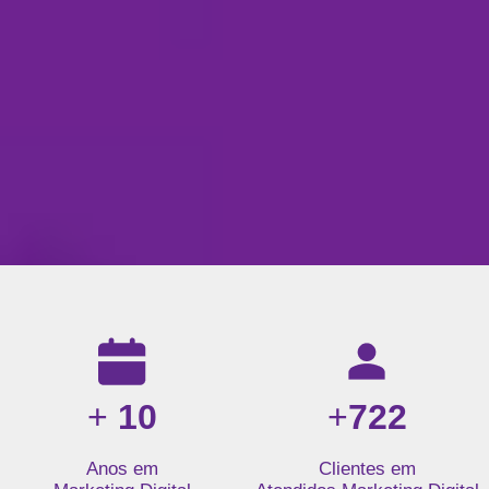
Resultados da nossa agência de marketing digital: mais de 1
+
10
+
722
Anos em
Clientes em