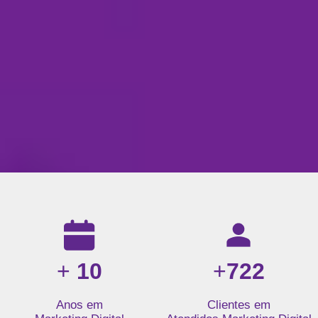
Resultados da nossa agência de marketing digital: mais de 1
+
10
+
722
Anos em
Clientes em