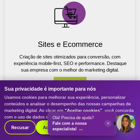
Sites e Ecommerce
Criação de sites otimizados para conversão, com
experiência mobile-first, SEO e performance. Destaque
sua empresa com o melhor do marketing digital.
Saiba Mais
Sua privacidade é importante para nós
Usamos cookies para melhorar sua experiência, personalizar
conteúdos e analisar o desempenho das nossas campanhas de
marketing digital. Ao clicar em
“Aceitar cookies”
, você concorda
com o uso de dados conforme nossa
Política de Privacidade
.
Olá! Precisa de ajuda?
×
Fale com a nossa
Recusar
Aceitar cookies
especialista!