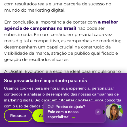
com resultados reais e uma parceria de sucesso no
mundo do marketing digital.
Em conclusão, a importância de contar com
a melhor
agência de campanhas no Brasil
não pode ser
subestimada. Em um cenário empresarial cada vez
mais digital e competitivo, as campanhas de marketing
desempenham um papel crucial na construção da
visibilidade da marca, atração de público qualificado e
geração de resultados eficazes.
A Digitall Evolution é a escolha ideal para impulsionar o
sucesso do seu negócio por meio de campanhas
Sua privacidade é importante para nós
estratégicas e personalizadas. Com nossa experiência,
Usamos cookies para melhorar sua experiência, personalizar
expertise e foco em resultados reais, estamos
conteúdos e analisar o desempenho das nossas campanhas de
comprometidos em ajudar sua empresa a alcançar seus
marketing digital. Ao clicar em
“Aceitar cookies”
, você concorda
objetivos de marketing e se destacar no mercado
com o uso de dados conforme nossa
Política de Privacidade
.
Olá! Precisa de ajuda?
brasileiro.
×
Fale com a nossa
Recusar
Aceitar cookies
especialista!
Se você deseja impulsionar o sucesso do seu negócio
por meio de campanhas de marketing estratégicas,