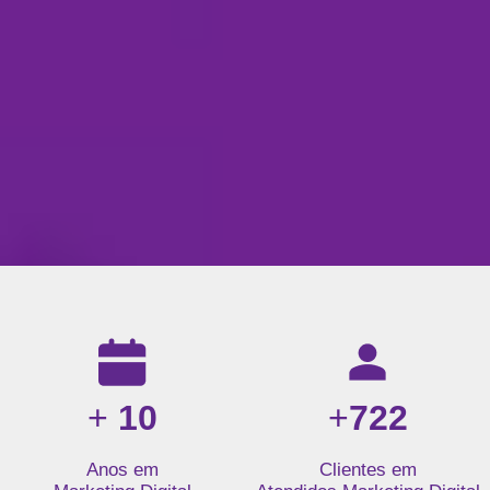
Resultados da nossa agência de marketing digital: mais de 1
+
10
+
722
Anos em
Clientes em