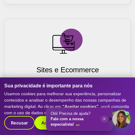
Sites e Ecommerce
Criação de sites otimizados para conversão, com
Sua privacidade é importante para nós
experiência mobile-first, SEO e performance. Destaque
Usamos cookies para melhorar sua experiência, personalizar
sua empresa com o melhor do marketing digital.
conteúdos e analisar o desempenho das nossas campanhas de
Saiba Mais
marketing digital. Ao clicar em
“Aceitar cookies”
, você concorda
com o uso de dados conforme nossa
Política de Privacidade
.
Recusar
Aceitar cookies