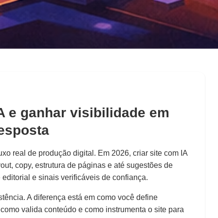
ia
em 2026: SEO,
IA e ganhar visibilidade em
toridade
esposta
luxo real de produção digital. Em 2026, criar site com IA
yout, copy, estrutura de páginas e até sugestões de
itorial e sinais verificáveis de confiança.
stência. A diferença está em como você define
a), como valida conteúdo e como instrumenta o site para