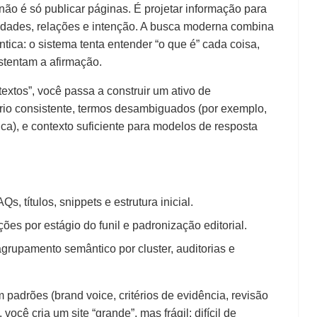
 não é só publicar páginas. É projetar informação para
idades, relações e intenção. A busca moderna combina
tica: o sistema tenta entender “o que é” cada coisa,
ustentam a afirmação.
extos”, você passa a construir um ativo de
rio consistente, termos desambiguados (por exemplo,
ica), e contexto suficiente para modelos de resposta
s, títulos, snippets e estrutura inicial.
ações por estágio do funil e padronização editorial.
agrupamento semântico por cluster, auditorias e
padrões (brand voice, critérios de evidência, revisão
ocê cria um site “grande”, mas frágil: difícil de