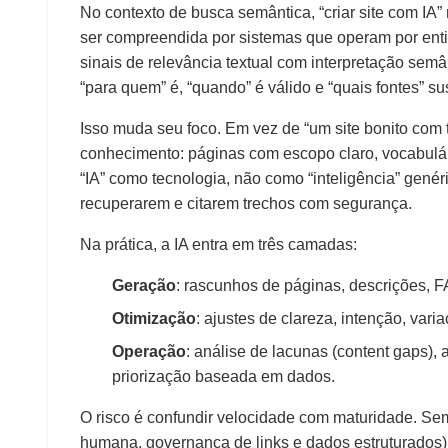
No contexto de busca semântica, “criar site com IA”
ser compreendida por sistemas que operam por ent
sinais de relevância textual com interpretação semân
“para quem” é, “quando” é válido e “quais fontes” s
Isso muda seu foco. Em vez de “um site bonito com t
conhecimento: páginas com escopo claro, vocabulá
“IA” como tecnologia, não como “inteligência” genér
recuperarem e citarem trechos com segurança.
Na prática, a IA entra em três camadas:
Geração
: rascunhos de páginas, descrições, FAQ
Otimização
: ajustes de clareza, intenção, vari
Operação
: análise de lacunas (content gaps), 
priorização baseada em dados.
O risco é confundir velocidade com maturidade. Sem 
humana, governança de links e dados estruturados), v