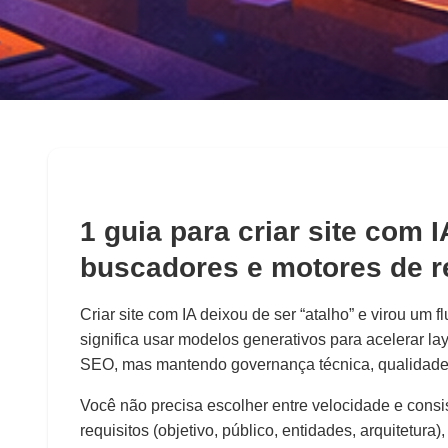
◀
Voltar para o blog
Criar site com IA 
1 guia para criar site com 
performance e au
buscadores e motores de r
Admin
📅
2026-01-09
⏰
5 min
Criar site com IA deixou de ser “atalho” e virou um f
significa usar modelos generativos para acelerar la
SEO, mas mantendo governança técnica, qualidade ed
Você não precisa escolher entre velocidade e consi
requisitos (objetivo, público, entidades, arquitetur