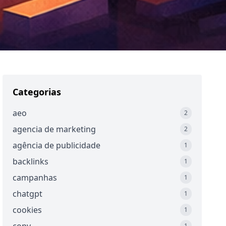
Categorias
aeo
2
agencia de marketing
2
agência de publicidade
1
backlinks
1
campanhas
1
chatgpt
1
cookies
1
1